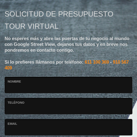
SOLICITUD DE PRESUPUESTO
TOUR VIRTUAL
No esperes más y abre las puertas de tu negocio al mundo
con Google Street View, dejanos tus datos y en breve nos
pondremos en contacto contigo.
Si lo prefieres llámanos por teléfono:
611 100 369
-
910 567
409
NOMBRE
TELÉFONO
EMAIL