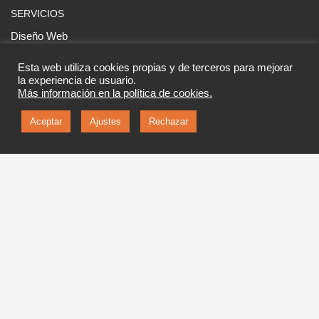
SERVICIOS
Diseño Web
Servicios informáticos
Esta web utiliza cookies propias y de terceros para mejorar
Imagen corporativa
la experiencia de usuario.
Más información en la política de cookies.
Formación
Google Street View
Aceptar
Ajustes
Rechazar
LEGAL
Aviso legal
Política de privacidad
Política de cookies
GET SOCIAL