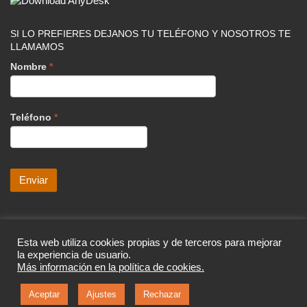
SI LO PREFIERES DEJANOS TU TELÉFONO Y NOSOTROS TE
LLAMAMOS
Nombre
*
Teléfono
*
SERVICIOS
Esta web utiliza cookies propias y de terceros para mejorar
la experiencia de usuario.
Diseño Web
Más información en la política de cookies.
Servicios informáticos
Imagen corporativa
Aceptar
Ajustes
Rechazar