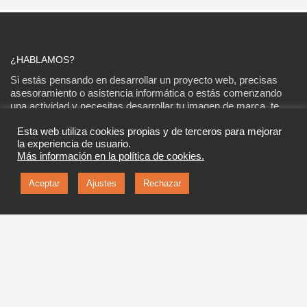
¿HABLAMOS?
Si estás pensando en desarrollar un proyecto web, precisas
asesoramiento o asistencia informática o estás comenzando
una actividad y necesitas desarrollar tu imagen de marca, te
podemos ayudar, llámanos y concertamos una cita
Esta web utiliza cookies propias y de terceros para mejorar
la experiencia de usuario.
611 100 369
Más información en la política de cookies.
Aceptar
Ajustes
Rechazar
910 567 409
SI LO PREFIERES DEJANOS TU TELÉFONO Y NOSOTROS TE
LLAMAMOS
Nombre
*